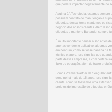
que poderá impactar negativamente no s
Aqui na 2A Tecnologia, estamos sempre at
possuem contrato de manutenção e suporte
etiquetas,
dessa forma mantemos os sist
negócio dos nossos clientes. Além disso a
etiquetas e manter o Bartender sempre f
É muito importante pensar nisso antes d
apenas vendem o aplicativo, algumas vend
em nenhum, como se fosse banana na feir
técnico e apoio, isso significa que quand
parte dessas empresas, e com certeza ir
fluxo de operação, além de trazer prejuízos
Somos Premier Partner da Seagullscienti
genuíno há mais de 15 anos, isso signif
cliente, como se fôssemos uma extensão
projetos de impressão de etiquetas e ró