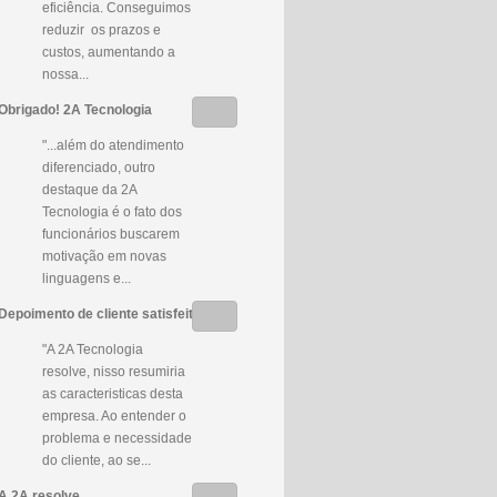
eficiência. Conseguimos
reduzir os prazos e
custos, aumentando a
nossa...
Obrigado! 2A Tecnologia
"...além do atendimento
diferenciado, outro
destaque da 2A
Tecnologia é o fato dos
funcionários buscarem
motivação em novas
linguagens e...
Depoimento de cliente satisfeito
"A 2A Tecnologia
resolve, nisso resumiria
as caracteristicas desta
empresa. Ao entender o
problema e necessidade
do cliente, ao se...
A 2A resolve…