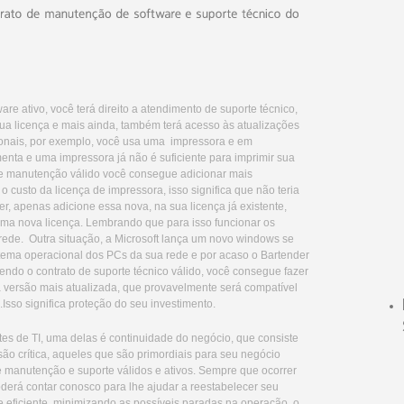
e ativo, você terá direito a atendimento de suporte técnico,
ua licença e mais ainda, também terá acesso às atualizações
ionais, por exemplo, você usa uma impressora e em
a e uma impressora já não é suficiente para imprimir sua
de manutenção válido você consegue adicionar mais
 custo da licença de impressora, isso significa que não teria
r, apenas adicione essa nova, na sua licença já existente,
uma nova licença. Lembrando que para isso funcionar os
ede. Outra situação, a Microsoft lança um novo windows se
stema operacional dos PCs da sua rede e por acaso o Bartender
 tendo o contrato de suporte técnico válido, você consegue fazer
 versão mais atualizada, que provavelmente será compatível
Isso significa proteção do seu investimento.
es de TI, uma delas é continuidade do negócio, que consiste
são crítica, aqueles que são primordiais para seu negócio
e manutenção e suporte válidos e ativos. Sempre que ocorrer
oderá contar conosco para lhe ajudar a reestabelecer seu
 eficiente, minimizando as possíveis paradas na operação, o