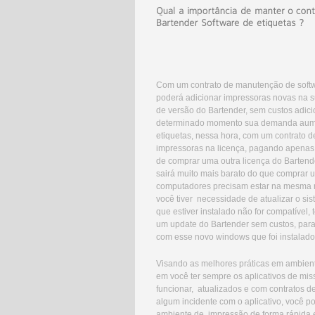
Com um contrato de manutenção de softwar
poderá adicionar impressoras novas na s
de versão do Bartender, sem custos adic
determinado momento sua demanda aument
etiquetas, nessa hora, com um contrato 
impressoras na licença, pagando apenas o
de comprar uma outra licença do Bartende
sairá muito mais barato do que comprar 
computadores precisam estar na mesma r
você tiver necessidade de atualizar o si
que estiver instalado não for compatível,
um update do Bartender sem custos, para
com esse novo windows que foi instalado.
Visando as melhores práticas em ambient
em você ter sempre os aplicativos de mis
funcionar, atualizados e com contratos d
algum incidente com o aplicativo, você p
ambiente de impressão de forma rápida e