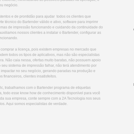
eu negócio.
entos e de prontidão para ajudar todos os clientes que
 técnico do Bartender válido e ativo, software para imprimr
emas de impressão funcionando e cuidando da continuidade do
uxiliamos nossos clientes a instalar o Bartender, configurar as
uncionando.
e comprar a licença, pois existem empresas no mercado que
em todos os tipos de aplicativos, mas não são especialistas
a. Não caia nessa, ofertas muito baratas, não possuem apoio
o seu sistema de impressão falhar, não terá atendimento por
á impactar no seu negócio, gerando paradas na produção e
 financeiros, clientes insatisfeitos.
fic, trabalhamos com o Bartender programa de etiquetas
ica, todo esse know how de conhecimento disponível para você
 da sua empresa, conte sempre com a 2A Tecnologia nos seus
tulos. Aqui somos especialistas de verdade.